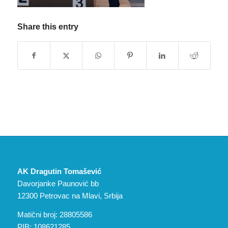
Share this entry
AK Dragutin Tomašević
Davorjanke Paunović bb
12300 Petrovac na Mlavi, Srbija
Matični broj: 28805586
PIB: 108621285