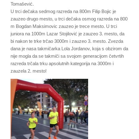
Tomašević.
U trci dečaka sedmog razreda na 800m Filip Bojic je
zauzeo drugo mesto, u trci dečaka osmog razreda na 800
m Bogdan Maksimovic zauzeo je trece mesto. U trci
juniora na 1000m Lazar Stojilović je zauzeo 3. mesto, da
bi nakon te trke trčao 3000m i zauzeo 3. mesto. Zvezda
dana je nasa takmičarka Lola Jordanov, koja s obzirom da
nije mogla da se takmiči sa svojom generacijom četvrtih
razreda trčala trku apsolutnih kategorija na 3000m i
zauzela 2. mesto!