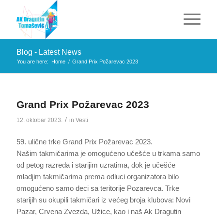
Blog - Latest News
You are here:
Home
/
Grand Prix Požarevac 2023
Grand Prix Požarevac 2023
/
12. oktobar 2023.
in
Vesti
59. ulične trke Grand Prix Požarevac 2023.
Našim takmičarima je omogućeno učešće u trkama samo
od petog razreda i starijim uzratima, dok je učešće
mladjim takmičarima prema odluci organizatora bilo
omogućeno samo deci sa teritorije Pozarevca. Trke
starijih su okupili takmičari iz većeg broja klubova: Novi
Pazar, Crvena Zvezda, Užice, kao i naš Ak Dragutin