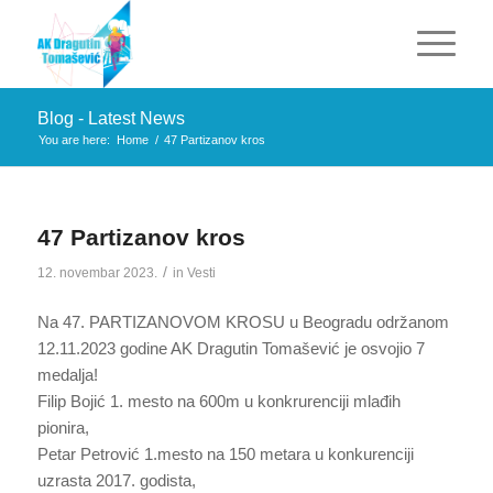
Blog - Latest News
You are here:
Home
/
47 Partizanov kros
47 Partizanov kros
/
12. novembar 2023.
in
Vesti
Na 47. PARTIZANOVOM KROSU u Beogradu održanom
12.11.2023 godine AK Dragutin Tomašević je osvojio 7
medalja!
Filip Bojić 1. mesto na 600m u konkrurenciji mlađih
pionira,
Petar Petrović 1.mesto na 150 metara u konkurenciji
uzrasta 2017. godista,