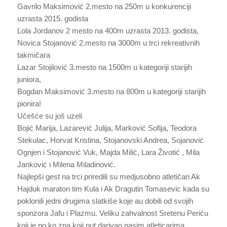
Gavrilo Maksimović 2.mesto na 250m u konkurenciji
uzrasta 2015. godista
Lola Jordanov 2 mesto na 400m uzrasta 2013. godista,
Novica Stojanović 2.mesto na 3000m u trci rekreativnih
takmičara
Lazar Stojilović 3.mesto na 1500m u kategoriji starijih
juniora,
Bogdan Maksimović 3.mesto na 800m u kategoriji starijih
pionira!
Učešće su još uzeli
Bojić Marija, Lazarević Julija, Marković Sofija, Teodora
Stekulac, Horvat Kristina, Stojanovski Andrea, Sojanović
Ognjen i Stojanović Vuk, Majda Milić, Lara Životić , Mila
Janković i Milena Miladinović.
Najlepši gest na trci priredili su medjusobno atletičari Ak
Hajduk maraton tim Kula i Ak Dragutin Tomasevic kada su
poklonili jedni drugima slatkiše koje au dobili od svojih
sponzora Jafu i Plazmu. Veliku zahvalnost Sretenu Periću
koji je po ko zna koji put darivao nasim atleticarima